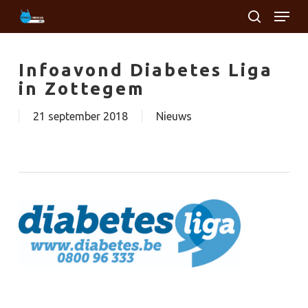
Skip
Menu
to
search
main
Close
content
Menu
Infoavond Diabetes Liga
in Zottegem
21 september 2018
Nieuws