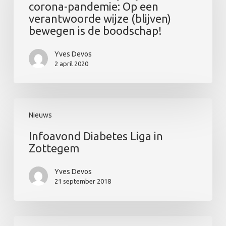
corona-pandemie: Op een
de
verantwoorde wijze (blijven)
corona-
bewegen is de boodschap!
pandemie:
Op
Yves Devos
een
2 april 2020
verantwoorde
wijze
(blijven)
Infoavond
bewegen
Nieuws
Diabetes
is
Liga
de
Infoavond Diabetes Liga in
in
boodschap!
Zottegem
Zottegem
Yves Devos
21 september 2018
Fitness