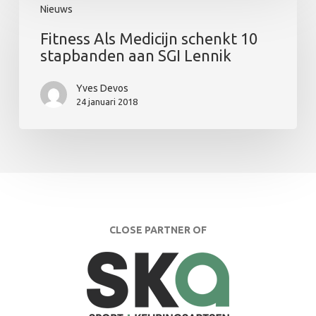
Nieuws
Als
Medicijn
Fitness Als Medicijn schenkt 10
schenkt
stapbanden aan SGI Lennik
10
stapbanden
Yves Devos
aan
24 januari 2018
SGI
Lennik
CLOSE PARTNER OF