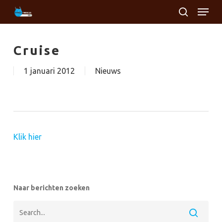
Skip
Menu
to
search
main
Close
content
Menu
Cruise
1 januari 2012
Nieuws
Klik hier
Naar berichten zoeken