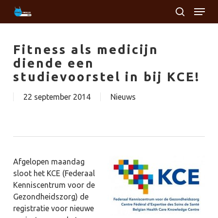
Skip
Menu
to
search
main
Close
content
Menu
Fitness als medicijn
diende een
studievoorstel in bij KCE!
22 september 2014
Nieuws
Afgelopen maandag
sloot het KCE (Federaal
Kenniscentrum voor de
Gezondheidszorg) de
registratie voor nieuwe