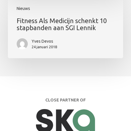
Fitness
Nieuws
Als
Medicijn
Fitness Als Medicijn schenkt 10
schenkt
stapbanden aan SGI Lennik
10
stapbanden
Yves Devos
aan
24 januari 2018
SGI
Lennik
CLOSE PARTNER OF