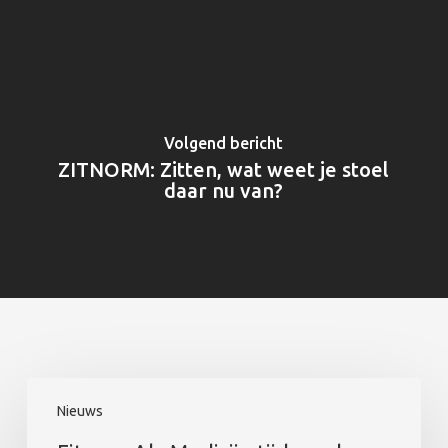
Volgend bericht
ZITNORM: Zitten, wat weet je stoel
daar nu van?
Fitness
Nieuws
Als
Medicijn