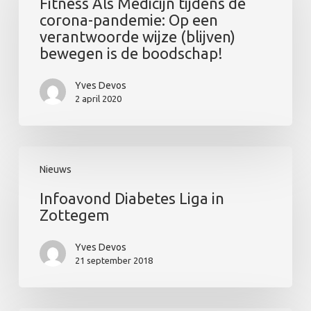
Fitness Als Medicijn tijdens de
tijdens
corona-pandemie: Op een
de
verantwoorde wijze (blijven)
corona-
bewegen is de boodschap!
pandemie:
Op
Yves Devos
een
2 april 2020
verantwoorde
wijze
(blijven)
Infoavond
bewegen
Nieuws
Diabetes
is
Liga
de
Infoavond Diabetes Liga in
in
boodschap!
Zottegem
Zottegem
Yves Devos
21 september 2018